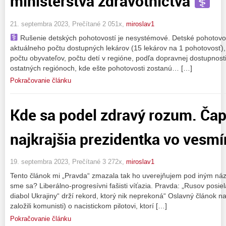
ministerstva zdravotníctva
21. septembra 2023, Prečítané 2 051x,
miroslav1
Rušenie detských pohotovostí je nesystémové. Detské pohotovos
aktuálneho počtu dostupných lekárov (15 lekárov na 1 pohotovosť), 
počtu obyvateľov, počtu detí v regióne, podľa dopravnej dostupnost
ostatných regiónoch, kde ešte pohotovosti zostanú… […]
Pokračovanie článku
Kde sa podel zdravý rozum. Čap
najkrajšia prezidentka vo vesmí
19. septembra 2023, Prečítané 3 272x,
miroslav1
Tento článok mi „Pravda“ zmazala tak ho uverejňujem pod iným názv
sme sa? Liberálno-progresívni fašisti víťazia. Pravda: „Rusov posie
diabol Ukrajiny“ drží rekord, ktorý nik neprekoná“ Oslavný článok
založili komunisti) o nacistickom pilotovi, ktorí […]
Pokračovanie článku