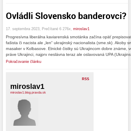
Ovládli Slovensko banderovci?
17. septembra 2023, Prečítané 6 276x,
miroslav1
Progresívna liberálna kaviarenská smotánka začína opäť prepisovať
fašista či nacista ale „len“ ukrajinský nacionalista (sme.sk). Akoby
masaker v Kolbasove. Etnické čistky sú Ukrajincom dobre známe, v
práve Ukrajinci, najprv neslávna teraz ale oslavovaná UPA (Ukrajin
Pokračovanie článku
RSS
miroslav1
miroslav1.blog.pravda.sk