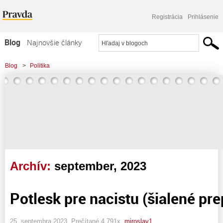
Registrácia
Prihlásenie
Blog
Najnovšie články
Najčítanejšie články
Blog
>
Politika
Najkomentovanejšie články
Zoznam blogov
Komerčné blogy
Archív:
september, 2023
Potlesk pre nacistu (šialené pre
25. septembra 2023, Prečítané 4 791x,
miroslav1