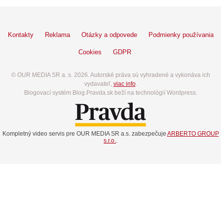
Kontakty
Reklama
Otázky a odpovede
Podmienky používania
Cookies
GDPR
© OUR MEDIA SR a. s. 2026. Autorské práva sú vyhradené a vykonáva ich
vydavateľ,
viac info
.
Blogovací systém Blog.Pravda.sk beží na technológií Wordpress.
Kompletný video servis pre OUR MEDIA SR a.s. zabezpečuje
ARBERTO GROUP
s.r.o.
.