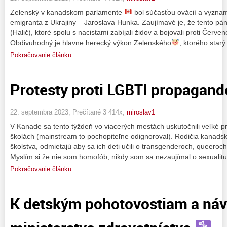
Zelenský v kanadskom parlamente
bol súčasťou ovácií a vyzna
emigranta z Ukrajiny – Jaroslava Hunka. Zaujímavé je, že tento p
(Halič), ktoré spolu s nacistami zabíjali židov a bojovali proti Červe
Obdivuhodný je hlavne herecký výkon Zelenského
, ktorého starý
Pokračovanie článku
Protesty proti LGBTI propagand
22. septembra 2023, Prečítané 3 414x,
miroslav1
V Kanade sa tento týždeň vo viacerých mestách uskutočnili veľké p
školách (mainstream to pochopiteľne odignoroval). Rodičia kanadsk
školstva, odmietajú aby sa ich deti učili o transgenderoch, queeroc
Myslím si že nie som homofób, nikdy som sa nezaujímal o sexualitu
Pokračovanie článku
K detským pohotovostiam a ná