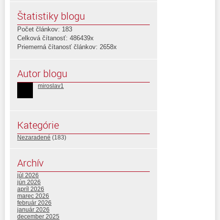
Štatistiky blogu
Počet článkov: 183
Celková čítanosť: 486439x
Priemerná čítanosť článkov: 2658x
Autor blogu
miroslav1
Kategórie
Nezaradené
(183)
Archív
júl 2026
jún 2026
apríl 2026
marec 2026
február 2026
január 2026
december 2025