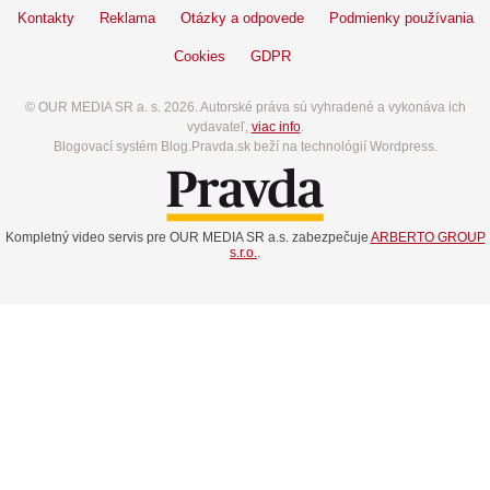
Kontakty
Reklama
Otázky a odpovede
Podmienky používania
Cookies
GDPR
© OUR MEDIA SR a. s. 2026. Autorské práva sú vyhradené a vykonáva ich
vydavateľ,
viac info
.
Blogovací systém Blog.Pravda.sk beží na technológií Wordpress.
Kompletný video servis pre OUR MEDIA SR a.s. zabezpečuje
ARBERTO GROUP
s.r.o.
.