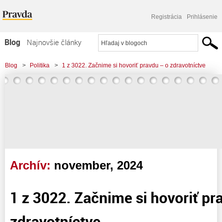
Registrácia
Prihlásenie
Blog
Najnovšie články
Najčítanejšie články
Blog
>
Politika
>
1 z 3022. Začnime si hovoriť pravdu – o zdravotníctve
Najkomentovanejšie články
Zoznam blogov
Komerčné blogy
Archív:
november, 2024
1 z 3022. Začnime si hovoriť pr
zdravotníctve