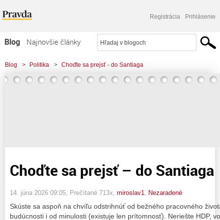
Registrácia
Prihlásenie
Blog
Najnovšie články
Najčítanejšie články
Blog
>
Politika
>
Choďte sa prejsť - do Santiaga
Najkomentovanejšie články
Zoznam blogov
Komerčné blogy
Choďte sa prejsť – do Santiaga
14. júna 2026 09:05
, Prečítané 713x,
miroslav1
,
Nezaradené
Skúste sa aspoň na chvíľu odstrihnúť od bežného pracovného života,
budúcnosti i od minulosti (existuje len prítomnosť). Neriešte HDP, 