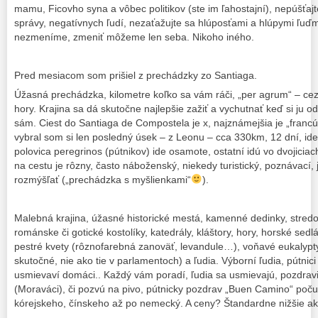
mamu, Ficovho syna a vôbec politikov (ste im ľahostajní), nepúšťajt
správy, negatívnych ľudí, nezaťažujte sa hlúposťami a hlúpymi ľuď
nezmeníme, zmeniť môžeme len seba. Nikoho iného.
Pred mesiacom som prišiel z prechádzky zo Santiaga.
Úžasná prechádzka, kilometre koľko sa vám ráči, „per agrum“ – cez
hory. Krajina sa dá skutočne najlepšie zažiť a vychutnať keď si ju od
sám. Ciest do Santiaga de Compostela je x, najznámejšia je „franc
vybral som si len posledný úsek – z Leonu – cca 330km, 12 dní, ideá
polovica peregrinos (pútnikov) ide osamote, ostatní idú vo dvojici
na cestu je rôzny, často náboženský, niekedy turistický, poznávací, j
rozmýšľať („prechádzka s myšlienkami“
).
Malebná krajina, úžasné historické mestá, kamenné dedinky, stred
románske či gotické kostolíky, katedrály, kláštory, hory, horské sedl
pestré kvety (rôznofarebná zanoväť, levandule…), voňavé eukalypty
skutočné, nie ako tie v parlamentoch) a ľudia. Výborní ľudia, pútnici 
usmievaví domáci.. Každý vám poradí, ľudia sa usmievajú, pozdravia
(Moraváci), či pozvú na pivo, pútnicky pozdrav „Buen Camino“ poč
kórejskeho, čínskeho až po nemecký. A ceny? Štandardne nižšie ak