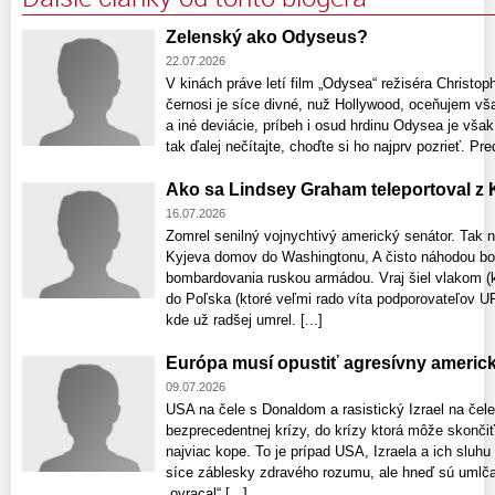
Zelenský ako Odyseus?
22.07.2026
V kinách práve letí film „Odysea“ režiséra Christo
černosi je síce divné, nuž Hollywood, oceňujem vš
a iné deviácie, príbeh i osud hrdinu Odysea je však
tak ďalej nečítajte, choďte si ho najprv pozrieť. P
Ako sa Lindsey Graham teleportoval z K
16.07.2026
Zomrel senilný vojnychtivý americký senátor. Tak ná
Kyjeva domov do Washingtonu, A čisto náhodou bol
bombardovania ruskou armádou. Vraj šiel vlakom (kt
do Poľska (ktoré veľmi rado víta podporovateľov 
kde už radšej umrel. [...]
Európa musí opustiť agresívny americk
09.07.2026
USA na čele s Donaldom a rasistický Izrael na čel
bezprecedentnej krízy, do krízy ktorá môže skonči
najviac kope. To je prípad USA, Izraela a ich sluh
síce záblesky zdravého rozumu, ale hneď sú umlč
„ovracal“ [...]