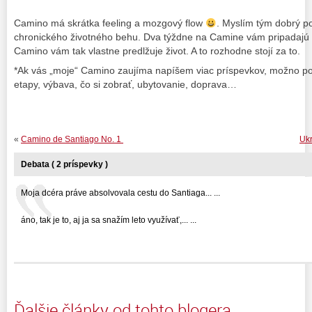
Camino má skrátka feeling a mozgový flow
. Myslím tým dobrý p
chronického životného behu. Dva týždne na Camine vám pripadajú d
Camino vám tak vlastne predlžuje život. A to rozhodne stojí za to.
*Ak vás „moje“ Camino zaujíma napíšem viac príspevkov, možno p
etapy, výbava, čo si zobrať, ubytovanie, doprava…
«
Camino de Santiago No. 1
Ukr
Debata ( 2 príspevky )
Moja dcéra práve absolvovala cestu do Santiaga... ...
áno, tak je to, aj ja sa snažím leto využívať,... ...
Ďalšie články od tohto blogera