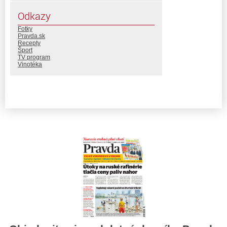
Odkazy
Fotky
Pravda.sk
Recepty
Šport
TV program
Vinotéka