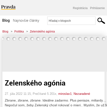
Registrácia
Prihlásenie
Blog
Najnovšie články
Najčítanejšie články
Blog
>
Politika
>
Zelenského agónia
Najkomentovanejšie články
Zoznam blogov
Komerčné blogy
Zelenského agónia
27. júla 2022 11:15
, Prečítané 5 201x,
miroslav1
,
Nezaradené
Zbrane, zbrane, zbrane. Ideálne zadarmo. Plus peniaze, miliardy…
Nepočul som, žeby Zelenský chcel rokovať o mieri.. Myslím, že už fo