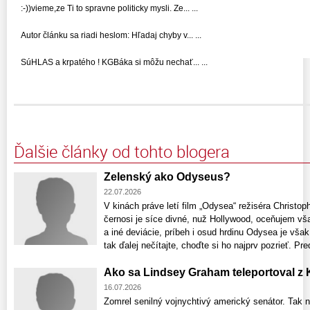
:-))vieme,ze Ti to spravne politicky mysli. Ze... ...
Autor článku sa riadi heslom: Hľadaj chyby v... ...
SúHLAS a krpatého ! KGBáka si môžu nechať... ...
Ďalšie články od tohto blogera
Zelenský ako Odyseus?
22.07.2026
V kinách práve letí film „Odysea“ režiséra Christo
černosi je síce divné, nuž Hollywood, oceňujem vš
a iné deviácie, príbeh i osud hrdinu Odysea je však
tak ďalej nečítajte, choďte si ho najprv pozrieť. P
Ako sa Lindsey Graham teleportoval z K
16.07.2026
Zomrel senilný vojnychtivý americký senátor. Tak ná