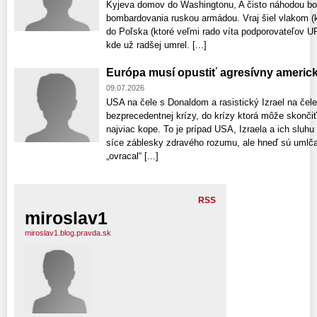
Kyjeva domov do Washingtonu, A čisto náhodou bol
bombardovania ruskou armádou. Vraj šiel vlakom (kt
do Poľska (ktoré veľmi rado víta podporovateľov 
kde už radšej umrel. [...]
Európa musí opustiť agresívny americk
09.07.2026
USA na čele s Donaldom a rasistický Izrael na čel
bezprecedentnej krízy, do krízy ktorá môže skonči
najviac kope. To je prípad USA, Izraela a ich sluh
síce záblesky zdravého rozumu, ale hneď sú umlč
„ovracal“ [...]
RSS
miroslav1
miroslav1.blog.pravda.sk