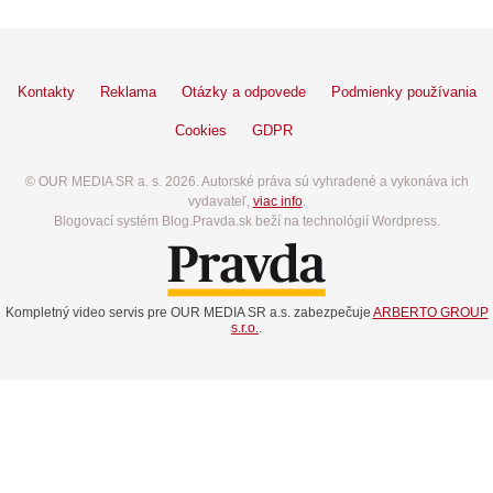
Kontakty
Reklama
Otázky a odpovede
Podmienky používania
Cookies
GDPR
© OUR MEDIA SR a. s. 2026. Autorské práva sú vyhradené a vykonáva ich
vydavateľ,
viac info
.
Blogovací systém Blog.Pravda.sk beží na technológií Wordpress.
Kompletný video servis pre OUR MEDIA SR a.s. zabezpečuje
ARBERTO GROUP
s.r.o.
.