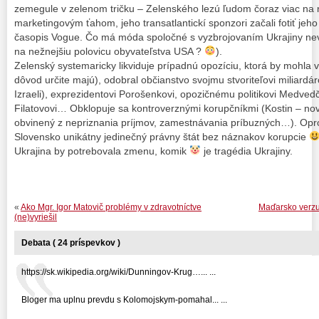
zemegule v zelenom tričku – Zelenského lezú ľudom čoraz viac na ne
marketingovým ťahom, jeho transatlantickí sponzori začali fotiť je
časopis Vogue. Čo má móda spoločné s vyzbrojovaním Ukrajiny ne
na nežnejšiu polovicu obyvateľstva USA ?
).
Zelenský systemaricky likviduje prípadnú opozíciu, ktorá by mohla 
dôvod určite majú), odobral občianstvo svojmu stvoriteľovi miliard
Izraeli), exprezidentovi Porošenkovi, opozičnému politikovi Medvedč
Filatovovi… Obklopuje sa kontroverznými korupčníkmi (Kostin – nov
obvinený z nepriznania príjmov, zamestnávania príbuzných…). Oprot
Slovensko unikátny jedinečný právny štát bez náznakov korupcie
Ukrajina by potrebovala zmenu, komik
je tragédia Ukrajiny.
«
Ako Mgr. Igor Matovič problémy v zdravotníctve
Maďarsko verzu
(ne)vyriešil
Debata ( 24 príspevkov )
https://sk.wikipedia.org/wiki/Dunningov-Krug…... ...
Bloger ma uplnu prevdu s Kolomojskym-pomahal... ...