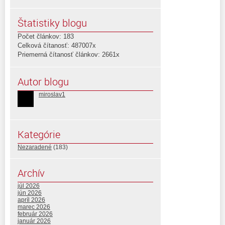
Štatistiky blogu
Počet článkov: 183
Celková čítanosť: 487007x
Priemerná čítanosť článkov: 2661x
Autor blogu
miroslav1
Kategórie
Nezaradené
(183)
Archív
júl 2026
jún 2026
apríl 2026
marec 2026
február 2026
január 2026