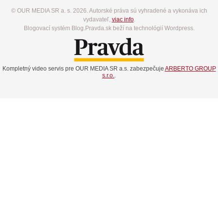
© OUR MEDIA SR a. s. 2026. Autorské práva sú vyhradené a vykonáva ich
vydavateľ,
viac info
.
Blogovací systém Blog.Pravda.sk beží na technológií Wordpress.
Kompletný video servis pre OUR MEDIA SR a.s. zabezpečuje
ARBERTO GROUP
s.r.o.
.