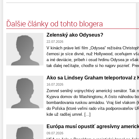
Ďalšie články od tohto blogera
Zelenský ako Odyseus?
22.07.2026
V kinách práve letí film „Odysea“ režiséra Christo
černosi je síce divné, nuž Hollywood, oceňujem vš
a iné deviácie, príbeh i osud hrdinu Odysea je však
tak ďalej nečítajte, choďte si ho najprv pozrieť. P
Ako sa Lindsey Graham teleportoval z K
16.07.2026
Zomrel senilný vojnychtivý americký senátor. Tak ná
Kyjeva domov do Washingtonu, A čisto náhodou bol
bombardovania ruskou armádou. Vraj šiel vlakom (kt
do Poľska (ktoré veľmi rado víta podporovateľov 
kde už radšej umrel. [...]
Európa musí opustiť agresívny americk
09.07.2026