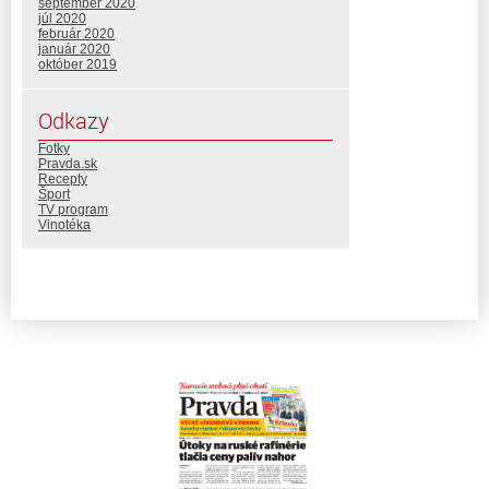
september 2020
júl 2020
február 2020
január 2020
október 2019
Odkazy
Fotky
Pravda.sk
Recepty
Šport
TV program
Vinotéka