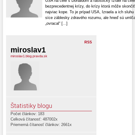
USA na čele s Donaldom a rasistický Izrael na čel
bezprecedentnej krízy, do krízy ktorá môže skonči
najviac kope. To je prípad USA, Izraela a ich sluh
síce záblesky zdravého rozumu, ale hneď sú umlč
„ovracal“ [...]
RSS
miroslav1
miroslav1.blog.pravda.sk
Štatistiky blogu
Počet článkov: 183
Celková čítanosť: 487002x
Priemerná čítanosť článkov: 2661x