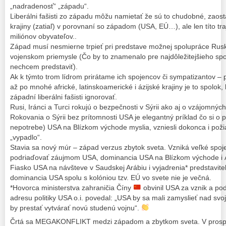
„nadradenosť“ „západu“.
Liberálni fašisti zo západu môžu namietať že sú to chudobné, zaost
krajiny (zatiaľ) v porovnaní so západom (USA, EÚ…), ale len títo tra
miliónov obyvateľov..
Západ musí nesmierne trpieť pri predstave možnej spolupráce Rusk
vojenskom priemysle (Čo by to znamenalo pre najdôležitejšieho spo
nechcem predstaviť).
Ak k týmto trom lídrom prirátame ich spojencov či sympatizantov – p
až po mnohé africké, latinskoamerické i ázijské krajiny je to spolo
západní liberálni fašisti ignorovať.
Rusi, Iránci a Turci rokujú o bezpečnosti v Sýrii ako aj o vzájomnýc
Rokovania o Sýrii bez prítomnosti USA je elegantný príklad čo si o p
nepotrebe) USA na Blízkom východe myslia, vzniesli dokonca i pož
„vypadlo“.
Stavia sa nový múr – západ verzus zbytok sveta. Vzniká veľké spoj
podriaďovať záujmom USA, dominancia USA na Blízkom východe i Áz
Fiasko USA na návšteve v Saudskej Arábiu i vyjadrenia* predstavit
dominancia USA spolu s kolóniou tzv. EÚ vo svete nie je večná.
*Hovorca ministerstva zahraničia Číny
obvinil USA za vznik a pod
adresu politiky USA o.i. povedal: „USA by sa mali zamyslieť nad svo
by prestať vytvárať novú studenú vojnu“.
Črtá sa MEGAKONFLIKT medzi západom a zbytkom sveta. V prospe