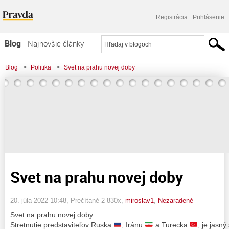
Registrácia
Prihlásenie
Blog
Najnovšie články
Najčítanejšie články
Blog
>
Politika
>
Svet na prahu novej doby
Najkomentovanejšie články
Zoznam blogov
Komerčné blogy
Svet na prahu novej doby
20. júla 2022 10:48
, Prečítané 2 830x,
miroslav1
,
Nezaradené
Svet na prahu novej doby.
Stretnutie predstaviteľov Ruska
, Iránu
a Turecka
, je jasn