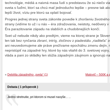
technológie, médiá a naivná masa ľudí s predstavou že sú niečo via
sveta s ľuďmi, ktorí sa chcú mať jednoducho lepšie – presne tak ak
lepší život, víziu pre ktorú sa oplatí bojovať.
Progres jednej strany sveta zákonite povedie k zhoršeniu životného
strany (vidíme to už i u nás – éra zdražovania, neistoty, nedôvery v po
Éra parazitovanie západu na slabších a chudobnejších končí.
Svet už nebude nikdy ako predtým, vieme na ktorej strane je Slov
len tak bez rynčania zbraní, intríg, zločinov z piadestálu „riaditeľ
ani neuvedomujeme ale práve prežívame epochálnu zmenu dejín, 
nepristúpiť na západné hry, ktoré by nás vtiahli do 3. svetovej vojn
vláda a pani zo skládky len slúžia západným záujmom a ignorujú n
«
Debilita západného „sveta“ (1)
Matovič – 500€ a 
Debata ( 1 príspevok )
Jedno stretnutie, pri ktorom si musel navyše... ...