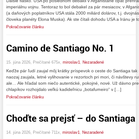
Ďalšie fiasko. USA po poslednom debakli v Afganistane opäť prehrali
imperiálnu vojnu. Tentoraz to bol debakel za pár mesiacov, v Afgani
(a daňových poplatníkov USA stála 2000 miliárd dolárov, t.j. dvojn
človeka planéty Elona Muska). Ak ste čítali dohodu USA a Iránu je 
Pokračovanie článku
Camino de Santiago No. 1
15. júna 2026, Prečítané 675x,
miroslav1
,
Nezaradené
Keďže pár ľudí zaujal môj krátky príspevok o ceste do Santiaga tak
naozaj zaujala, letné vylihovanie v rezortoch pri mori, či návštevy r
ale… Ale hľadal som niečo autentické, pokojné, nové. Už dávno pr
chlapíkov rozhojdalo veľkú kadideľnicu „botafumeiro“ v […]
Pokračovanie článku
Choďte sa prejsť – do Santiaga
14. júna 2026, Prečítané 711x,
miroslav1
,
Nezaradené