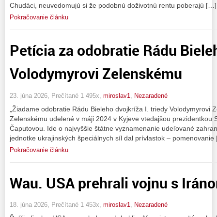
Chudáci, neuvedomujú si že podobnú doživotnú rentu poberajú […]
Pokračovanie článku
Petícia za odobratie Rádu Biele
Volodymyrovi Zelenskému
23. júna 2026, Prečítané 1 495x,
miroslav1
,
Nezaradené
„Žiadame odobratie Rádu Bieleho dvojkríža I. triedy Volodymyrovi
Zelenskému udelené v máji 2024 v Kyjeve vtedajšou prezidentkou 
Čaputovou. Ide o najvyššie štátne vyznamenanie udeľované zahra
jednotke ukrajinských špeciálnych síl dal prívlastok – pomenovanie
Pokračovanie článku
Wau. USA prehrali vojnu s Irán
18. júna 2026, Prečítané 1 453x,
miroslav1
,
Nezaradené