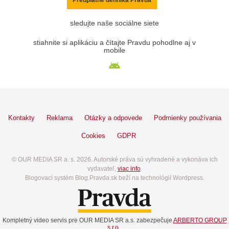
sledujte naše sociálne siete
stiahnite si aplikáciu a čítajte Pravdu pohodlne aj v
mobile
Kontakty
Reklama
Otázky a odpovede
Podmienky používania
Cookies
GDPR
© OUR MEDIA SR a. s. 2026. Autorské práva sú vyhradené a vykonáva ich
vydavateľ,
viac info
.
Blogovací systém Blog.Pravda.sk beží na technológií Wordpress.
Kompletný video servis pre OUR MEDIA SR a.s. zabezpečuje
ARBERTO GROUP
s.r.o.
.