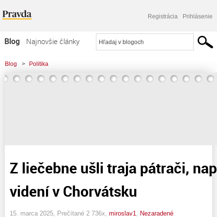
Registrácia
Prihlásenie
Blog
Najnovšie články
Najčítanejšie články
Blog
>
Politika
Najkomentovanejšie články
Zoznam blogov
Komerčné blogy
Z liečebne ušli traja pátrači, na
videní v Chorvátsku
15. marca 2025, Prečítané 2 736x,
miroslav1
,
Nezaradené