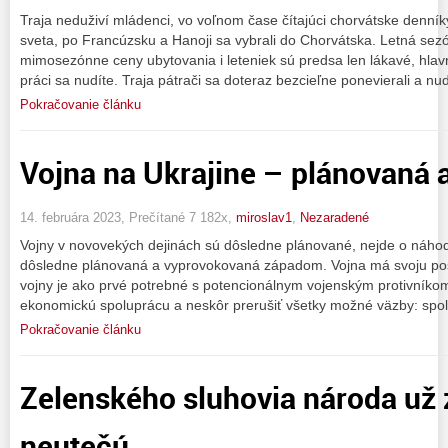
Traja neduživí mládenci, vo voľnom čase čítajúci chorvátske denníky
sveta, po Francúzsku a Hanoji sa vybrali do Chorvátska. Letná sez
mimosezónne ceny ubytovania i leteniek sú predsa len lákavé, hlav
práci sa nudíte. Traja pátrači sa doteraz bezcieľne ponevierali a nud
Pokračovanie článku
Vojna na Ukrajine – plánovaná
14. februára 2023, Prečítané 7 182x,
miroslav1
,
Nezaradené
Vojny v novovekých dejinách sú dôsledne plánované, nejde o náhody
dôsledne plánovaná a vyprovokovaná západom. Vojna má svoju pos
vojny je ako prvé potrebné s potencionálnym vojenským protivníko
ekonomickú spoluprácu a neskôr prerušiť všetky možné väzby: spo
Pokračovanie článku
Zelenského sluhovia národa už 
neutečú