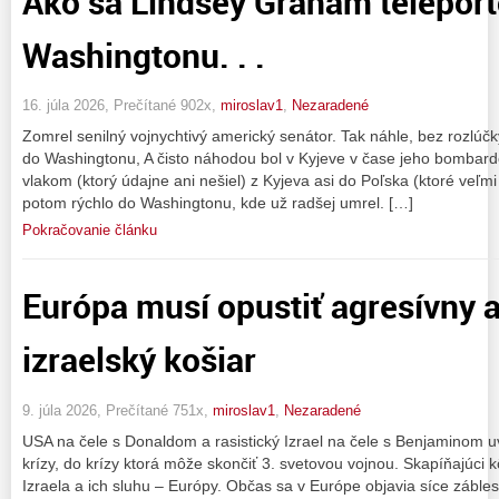
Ako sa Lindsey Graham teleport
Washingtonu. . .
16. júla 2026, Prečítané 902x,
miroslav1
,
Nezaradené
Zomrel senilný vojnychtivý americký senátor. Tak náhle, bez rozlúčk
do Washingtonu, A čisto náhodou bol v Kyjeve v čase jeho bombard
vlakom (ktorý údajne ani nešiel) z Kyjeva asi do Poľska (ktoré veľm
potom rýchlo do Washingtonu, kde už radšej umrel. […]
Pokračovanie článku
Európa musí opustiť agresívny 
izraelský košiar
9. júla 2026, Prečítané 751x,
miroslav1
,
Nezaradené
USA na čele s Donaldom a rasistický Izrael na čele s Benjaminom u
krízy, do krízy ktorá môže skončiť 3. svetovou vojnou. Skapíňajúci 
Izraela a ich sluhu – Európy. Občas sa v Európe objavia síce zábl