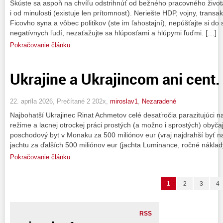
Skúste sa aspoň na chvíľu odstrihnúť od bežného pracovného života,
i od minulosti (existuje len prítomnosť). Neriešte HDP, vojny, tra
Ficovho syna a vôbec politikov (ste im ľahostajní), nepúšťajte si do
negatívnych ľudí, nezaťažujte sa hlúposťami a hlúpymi ľuďmi. […]
Pokračovanie článku
Ukrajine a Ukrajincom ani cent.
22. apríla 2026, Prečítané 2 202x,
miroslav1
,
Nezaradené
Najbohatší Ukrajinec Rinat Achmetov celé desaťročia parazitujúci
režime a lacnej otrockej práci prostých (a možno i sprostých) obyčaj
poschodový byt v Monaku za 500 miliónov eur (vraj najdrahší byť na s
jachtu za ďalších 500 miliónov eur (jachta Luminance, ročné náklady
Pokračovanie článku
1
2
3
4
RSS