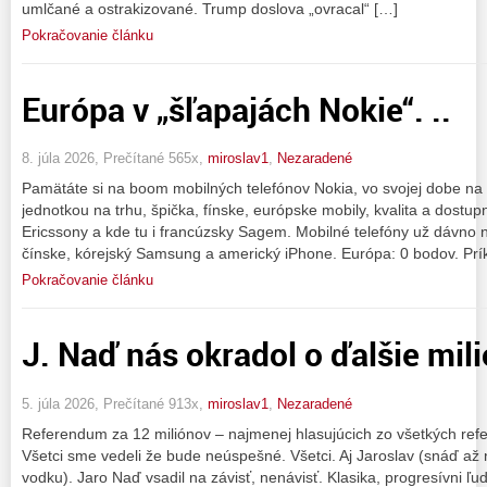
umlčané a ostrakizované. Trump doslova „ovracal“ […]
Pokračovanie článku
Európa v „šľapajách Nokie“. ..
8. júla 2026, Prečítané 565x,
miroslav1
,
Nezaradené
Pamätáte si na boom mobilných telefónov Nokia, vo svojej dobe na 
jednotkou na trhu, špička, fínske, európske mobily, kvalita a dostupn
Ericssony a kde tu i francúzsky Sagem. Mobilné telefóny už dávno
čínske, kórejský Samsung a americký iPhone. Európa: 0 bodov. Prí
Pokračovanie článku
J. Naď nás okradol o ďalšie milió
5. júla 2026, Prečítané 913x,
miroslav1
,
Nezaradené
Referendum za 12 miliónov – najmenej hlasujúcich zo všetkých re
Všetci sme vedeli že bude neúspešné. Všetci. Aj Jaroslav (snáď až n
vodku). Jaro Naď vsadil na závisť, nenávisť. Klasika, progresívni ľudi