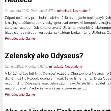
24. januára 2023, Prečítané 7 675x,
miroslav1
,
Nezaradené
Západ celé roky prehliadal diskrimináciu a zabíjanie ruskojazyčnýc
Ukrajiny a súčasne pokrytecky ignoroval obrovskú korupciu v krajin
sa teraz rúca domček k kariet zvaný Ukrajina, nefunkčný, skorump
hlavy sluhov národa, korupcia na každom kroku – to je UkRuina. Os
Pokračovanie článku
Zelenský ako Odyseus?
22. júla 2026, Prečítané 814x,
miroslav1
,
Nezaradené
V kinách práve letí film „Odysea“ režiséra Christophera Nolana. To 
divné, nuž Hollywood, oceňujem však že vo filme nehrali Drag Queen
osud hrdinu Odysea je však veľmi zaujímavý. Ak ste film nevideli tak
najprv pozrieť. Predovšetkým záver a záverečné […]
Pokračovanie článku