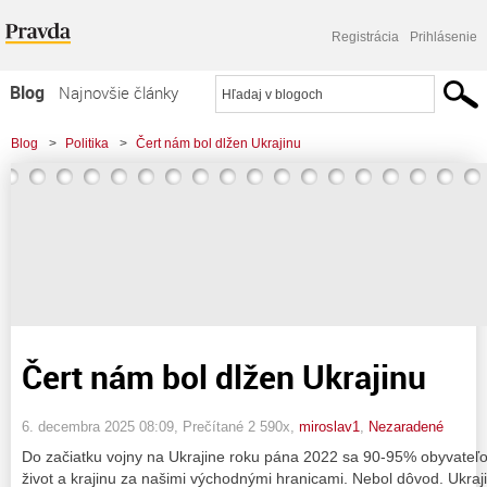
Registrácia
Prihlásenie
Blog
Najnovšie články
Najčítanejšie články
Blog
>
Politika
>
Čert nám bol dlžen Ukrajinu
Najkomentovanejšie články
Zoznam blogov
Komerčné blogy
Čert nám bol dlžen Ukrajinu
6. decembra 2025 08:09
, Prečítané 2 590x,
miroslav1
,
Nezaradené
Do začiatku vojny na Ukrajine roku pána 2022 sa 90-95% obyvateľ
život a krajinu za našimi východnými hranicami. Nebol dôvod. Ukra