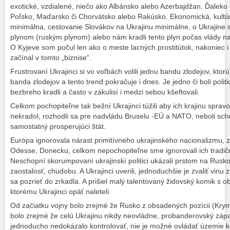
exotické, vzdialené, niečo ako Albánsko alebo Azerbajdžan. Ďaleko b
Poľsko, Maďarsko či Chorvátsko alebo Rakúsko. Ekonomická, kultúra
minimálna, cestovanie Slovákov na Ukrajinu minimálne, o Ukrajine sa
plynom (ruským plynom) alebo nám kradli tento plyn počas vlády n
O Kyjeve som počul len ako o meste lacných prostitútok, nakoniec 
začínal v tomto „biznise“.
Frustrovaní Ukrajinci si vo voľbách volili jednu bandu zlodejov, ktor
banda zlodejov a tento trend pokračuje i dnes. Je jedno či boli polit
bezbreho kradli a často v zákulisí i medzi sebou kšeftovali.
Celkom pochopiteľne tak bežní Ukrajinci túžili aby ich krajinu spravov
nekradol, rozhodli sa pre nadvládu Bruselu -EÚ a NATO, neboli sch
samostatný prosperujúci štát.
Európa ignorovala nárast primitívneho ukrajinského nacionalizmu, zl
Odesse, Donecku, celkom nepochopiteľne sme ignorovali ich tradičn
Neschopní skorumpovaní ukrajinskí politici ukázali prstom na Rusk
zaostalosť, chudobu. A Ukrajinci uverili, jednoduchšie je zvaliť vinu
sa pozrieť do zrkadla. A prišiel malý talentovaný židovský komik s
ktorému Ukrajinci opäť naleteli.
Od začiatku vojny bolo zrejmé že Rusko z obsadených pozícii (Kry
bolo zrejmé že celú Ukrajinu nikdy neovládne, probanderovský zá
jednoducho nedokázalo kontrolovať, nie je možné ovládať územie 