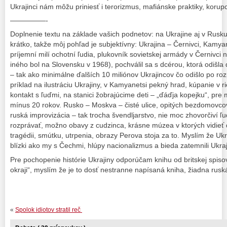
Ukrajinci nám môžu priniesť i terorizmus, mafiánske praktiky, korup
—————-
Doplnenie textu na základe vašich podnetov: na Ukrajine aj v Rusk
krátko, takže môj pohľad je subjektívny: Ukrajina – Černivci, Kamya
príjemní milí ochotní ľudia, plukovník sovietskej armády v Černivci n
iného bol na Slovensku v 1968), pochválil sa s dcérou, ktorá odišla
– tak ako minimálne ďalších 10 miliónov Ukrajincov čo odišlo po 
príklad na ilustráciu Ukrajiny, v Kamyanetsi pekný hrad, kúpanie v 
kontakt s ľuďmi, na stanici žobrajúcime deti – „ďáďja kopejku“, pre
mínus 20 rokov. Rusko – Moskva – čisté ulice, opitých bezdomovcov
ruská improvizácia – tak trocha švendljarstvo, nie moc zhovorčiví ľu
rozprávať, možno obavy z cudzinca, krásne múzea v ktorých vidieť
tragédii, smútku, utrpenia, obrazy Perova stoja za to. Myslím že Ukra
blízki ako my s Čechmi, hlúpy nacionalizmus a bieda zatemnili Ukr
Pre pochopenie histórie Ukrajiny odporúčam knihu od britskej spiso
okraji“, myslím že je to dosť nestranne napísaná kniha, žiadna rus
«
Spolok idiotov stratil reč