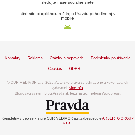
sledujte naše sociálne siete
stiahnite si aplikáciu a čítajte Pravdu pohodlne aj v
mobile
Kontakty
Reklama
Otázky a odpovede
Podmienky používania
Cookies
GDPR
© OUR MEDIA SR a. s. 2026. Autorské práva sú vyhradené a vykonáva ich
vydavateľ,
viac info
.
Blogovací systém Blog.Pravda.sk beží na technológií Wordpress.
Kompletný video servis pre OUR MEDIA SR a.s. zabezpečuje
ARBERTO GROUP
s.r.o.
.