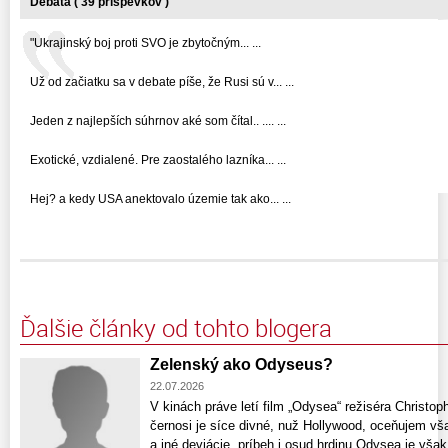
Debata ( 39 príspevkov )
"Ukrajinský boj proti SVO je zbytočným... ...
Už od začiatku sa v debate píše, že Rusi sú v... ...
Jeden z najlepších súhrnov aké som čítal.. .... ...
Exotické, vzdialené. Pre zaostalého lazníka... ...
Hej? a kedy USA anektovalo územie tak ako... ...
Ďalšie články od tohto blogera
Zelenský ako Odyseus?
22.07.2026
V kinách práve letí film „Odysea“ režiséra Christo
černosi je síce divné, nuž Hollywood, oceňujem vš
a iné deviácie, príbeh i osud hrdinu Odysea je však