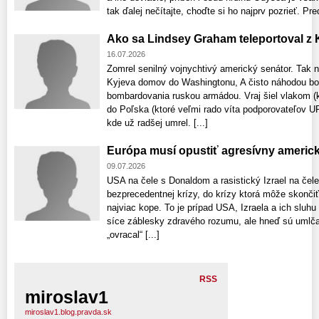
tak ďalej nečítajte, choďte si ho najprv pozrieť. P
Ako sa Lindsey Graham teleportoval z K
16.07.2026
Zomrel senilný vojnychtivý americký senátor. Tak ná
Kyjeva domov do Washingtonu, A čisto náhodou bol
bombardovania ruskou armádou. Vraj šiel vlakom (kt
do Poľska (ktoré veľmi rado víta podporovateľov 
kde už radšej umrel. [...]
Európa musí opustiť agresívny americk
09.07.2026
USA na čele s Donaldom a rasistický Izrael na čel
bezprecedentnej krízy, do krízy ktorá môže skonči
najviac kope. To je prípad USA, Izraela a ich sluh
síce záblesky zdravého rozumu, ale hneď sú umlč
„ovracal“ [...]
RSS
miroslav1
miroslav1.blog.pravda.sk