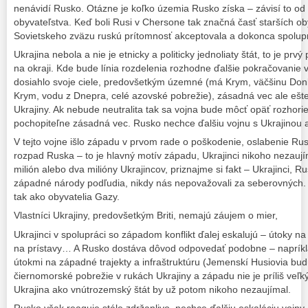
nenávidí Rusko. Otázne je koľko územia Rusko získa – závisí to od 
obyvateľstva. Keď boli Rusi v Chersone tak značná časť starších o
Sovietskeho zväzu ruskú prítomnosť akceptovala a dokonca spolup
Ukrajina nebola a nie je etnicky a politicky jednoliaty štát, to je prv
na okraji. Kde bude línia rozdelenia rozhodne ďalšie pokračovanie v
dosiahlo svoje ciele, predovšetkým územné (má Krym, väčšinu Do
Krym, vodu z Dnepra, celé azovské pobrežie), zásadná vec ale ešte n
Ukrajiny. Ak nebude neutralita tak sa vojna bude môcť opäť rozhorie
pochopiteľne zásadná vec. Rusko nechce ďalšiu vojnu s Ukrajinou 
V tejto vojne išlo západu v prvom rade o poškodenie, oslabenie Rus
rozpad Ruska – to je hlavný motív západu, Ukrajinci nikoho nezaují
milión alebo dva milióny Ukrajincov, priznajme si fakt – Ukrajinci, R
západné národy podľudia, nikdy nás nepovažovali za seberovných.
tak ako obyvatelia Gazy.
Vlastníci Ukrajiny, predovšetkým Briti, nemajú záujem o mier,
Ukrajinci v spolupráci so západom konflikt ďalej eskalujú – útoky na
na prístavy… A Rusko dostáva dôvod odpovedať podobne – napríkla
útokmi na západné trajekty a infraštruktúru (Jemenskí Husiovia budú
čiernomorské pobrežie v rukách Ukrajiny a západu nie je príliš veľk
Ukrajina ako vnútrozemský štát by už potom nikoho nezaujímal.
Rusko však reaguje stále zdržanlivo, nechce ďalšiu eskaláciu vojny 