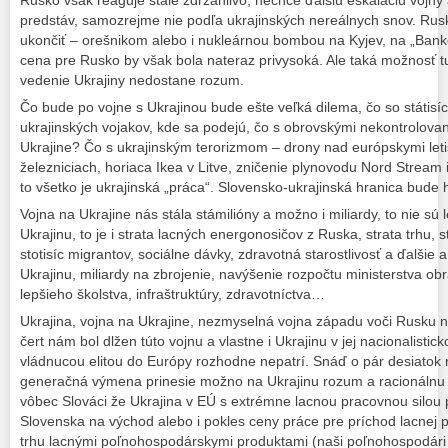
predstáv, samozrejme nie podľa ukrajinských nereálnych snov. Ru
ukončiť – orešnikom alebo i nukleárnou bombou na Kyjev, na „Bank
cena pre Rusko by však bola nateraz privysoká. Ale taká možnosť t
vedenie Ukrajiny nedostane rozum.
Čo bude po vojne s Ukrajinou bude ešte veľká dilema, čo so státis
ukrajinských vojakov, kde sa podejú, čo s obrovskými nekontrolov
Ukrajine? Čo s ukrajinským terorizmom – drony nad európskymi let
železniciach, horiaca Ikea v Litve, zničenie plynovodu Nord Strea
to všetko je ukrajinská „práca“. Slovensko-ukrajinská hranica bude 
Vojna na Ukrajine nás stála stámilióny a možno i miliardy, to nie 
Ukrajinu, to je i strata lacných energonosičov z Ruska, strata trhu,
stotisíc migrantov, sociálne dávky, zdravotná starostlivosť a ďalšie 
Ukrajinu, miliardy na zbrojenie, navýšenie rozpočtu ministerstva obr
lepšieho školstva, infraštruktúry, zdravotníctva…
Ukrajina, vojna na Ukrajine, nezmyselná vojna západu voči Rusku ná
čert nám bol dlžen túto vojnu a vlastne i Ukrajinu v jej nacionalistick
vládnucou elitou do Európy rozhodne nepatrí. Snáď o pár desiatok r
generačná výmena prinesie možno na Ukrajinu rozum a racionálnu 
vôbec Slováci že Ukrajina v EÚ s extrémne lacnou pracovnou silou p
Slovenska na východ alebo i pokles ceny práce pre príchod lacnej p
trhu lacnými poľnohospodárskymi produktami (naši poľnohospodári 