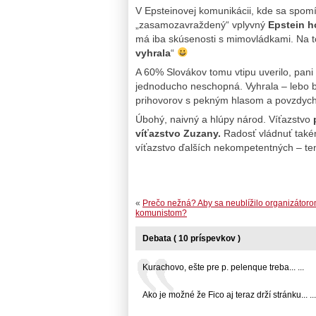
V Epsteinovej komunikácii, kde sa spom
„zasamozavraždený“ vplyvný
Epstein h
má iba skúsenosti s mimovládkami. Na 
vyhrala
“
A 60% Slovákov tomu vtipu uverilo, pani
jednoducho neschopná. Vyhrala – lebo bl
prihovorov s pekným hlasom a povzdychm
Úbohý, naivný a hlúpy národ. Víťazstvo
p
víťazstvo Zuzany.
Radosť vládnuť také
víťazstvo ďalších nekompetentných – ten
«
Prečo nežná? Aby sa neublížilo organizátoro
komunistom?
Debata ( 10 príspevkov )
Kurachovo, ešte pre p. pelenque treba... ...
Ako je možné že Fico aj teraz drží stránku... ...