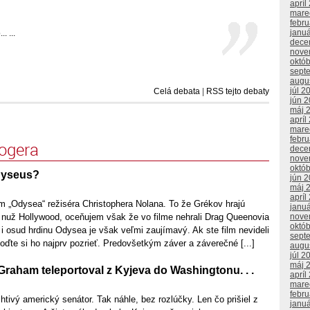
apríl
mare
febr
janu
. ...
dece
nove
októ
sept
augu
júl 2
Celá debata
|
RSS tejto debaty
jún 
máj 
apríl
mare
febr
logera
dece
nove
októ
dyseus?
jún 
máj 
apríl
ilm „Odysea“ režiséra Christophera Nolana. To že Grékov hrajú
janu
, nuž Hollywood, oceňujem však že vo filme nehrali Drag Queenovia
nove
októ
h i osud hrdinu Odysea je však veľmi zaujímavý. Ak ste film nevideli
sept
choďte si ho najprv pozrieť. Predovšetkým záver a záverečné [...]
augu
júl 2
máj 
raham teleportoval z Kyjeva do Washingtonu. . .
apríl
mare
febr
htivý americký senátor. Tak náhle, bez rozlúčky. Len čo prišiel z
janu