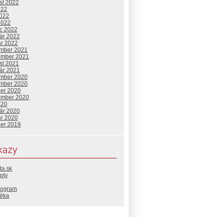
st 2022
022
2022
2022
c 2022
uár 2022
ár 2022
mber 2021
ember 2021
st 2021
uár 2021
mber 2020
mber 2020
ber 2020
ember 2020
020
uár 2020
ár 2020
ber 2019
kazy
da.sk
pty
rogram
téka