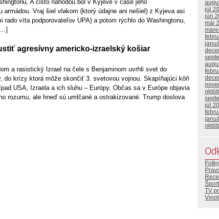
ingtonu, A čisto náhodou bol v Kyjeve v čase jeho
augu
júl 2
armádou. Vraj šiel vlakom (ktorý údajne ani nešiel) z Kyjeva asi
jún 
mi rado víta podporovateľov UPA) a potom rýchlo do Washingtonu,
máj 
..]
mare
febr
janu
tiť agresívny americko-izraelský košiar
dece
sept
augu
m a rasistický Izrael na čele s Benjaminom uvrhli svet do
febr
dece
, do krízy ktorá môže skončiť 3. svetovou vojnou. Skapíňajúci kôň
nove
rípad USA, Izraela a ich sluhu – Európy. Občas sa v Európe objavia
októ
ho rozumu, ale hneď sú umlčané a ostrakizované. Trump doslova
sept
júl 2
febr
janu
októ
Od
Fotky
Prav
Rece
Šport
TV p
Vino