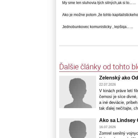
My sme len sluhovia tých silných,ak si to... ...
Ako je možne potom ,že tohto kapitalistickeho..
Jednobunkovec komunisticky , lepšiqa... ...
Ďalšie články od tohto b
Zelenský ako O
22.07.2026
V kinách práve letí f
černosi je síce divné
a iné deviácie, príbe
tak ďalej nečítajte, 
Ako sa Lindsey G
16.07.2026
Zomrel senilný vojnyc