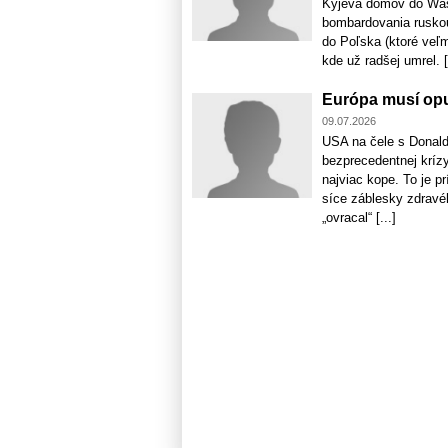
Kyjeva domov do Wash
bombardovania ruskou 
do Poľska (ktoré veľ
kde už radšej umrel. [.
Európa musí opus
09.07.2026
USA na čele s Donaldo
bezprecedentnej krízy
najviac kope. To je p
síce záblesky zdravé
„ovracal“ [...]