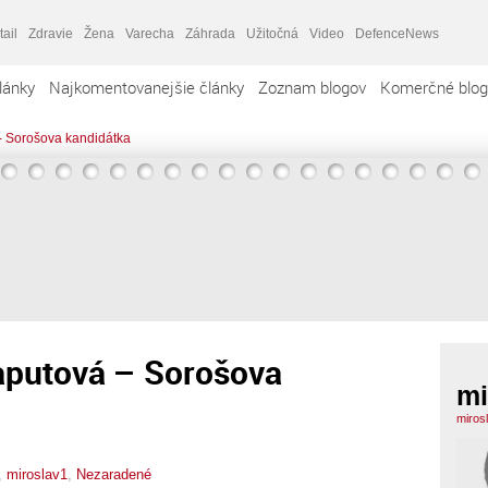
tail
Zdravie
Žena
Varecha
Záhrada
Užitočná
Video
DefenceNews
lánky
Najkomentovanejšie články
Zoznam blogov
Komerčné blog
- Sorošova kandidátka
aputová – Sorošova
mi
miros
,
miroslav1
,
Nezaradené