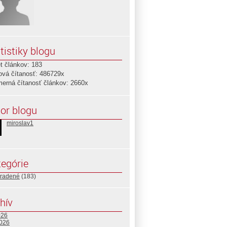
tistiky blogu
t článkov: 183
ová čítanosť: 486729x
merná čítanosť článkov: 2660x
or blogu
miroslav1
egórie
radené
(183)
hív
026
2026