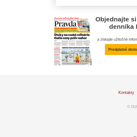
Objednajte si
denníka 
a získajte užitočné inf
Predplatné denn
Kontakty
© OUR