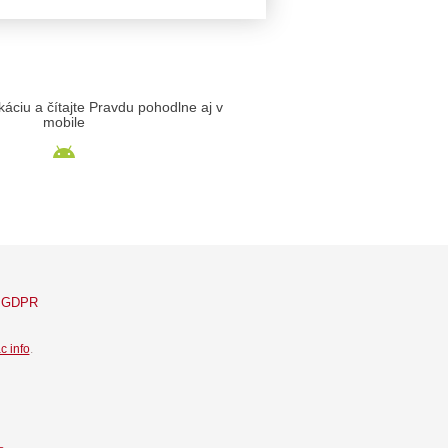
likáciu a čítajte Pravdu pohodlne aj v
mobile
GDPR
c info
.