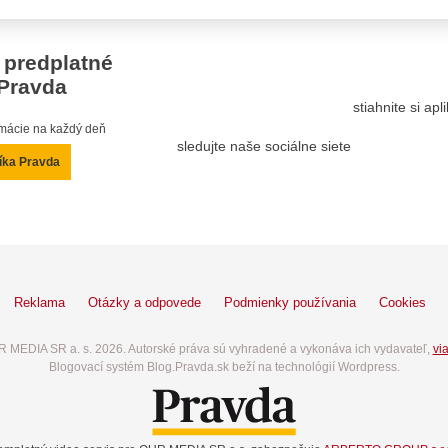
 predplatné
Pravda
stiahnite si ap
ormácie na každý deň
sledujte naše sociálne siete
íka Pravda
Reklama
Otázky a odpovede
Podmienky používania
Cookies
 MEDIA SR a. s. 2026. Autorské práva sú vyhradené a vykonáva ich vydavateľ,
via
Blogovací systém Blog.Pravda.sk beží na technológií Wordpress.