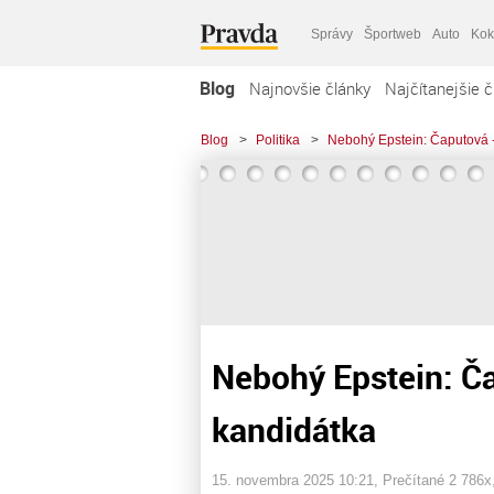
Správy
Športweb
Auto
Kok
Blog
Najnovšie články
Najčítanejšie č
Blog
>
Politika
>
Nebohý Epstein: Čaputová 
Nebohý Epstein: Č
kandidátka
15. novembra 2025 10:21
, Prečítané 2 786x