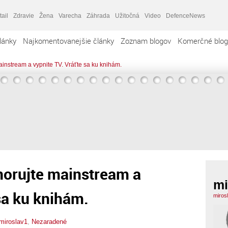
tail
Zdravie
Žena
Varecha
Záhrada
Užitočná
Video
DefenceNews
lánky
Najkomentovanejšie články
Zoznam blogov
Komerčné blog
ainstream a vypnite TV. Vráťte sa ku knihám.
norujte mainstream a
mi
 sa ku knihám.
miros
miroslav1
,
Nezaradené