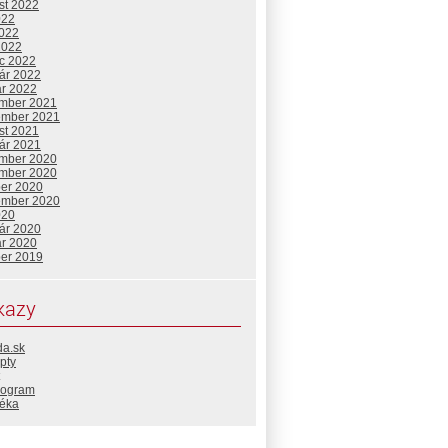
st 2022
022
2022
2022
c 2022
uár 2022
ár 2022
mber 2021
ember 2021
st 2021
uár 2021
mber 2020
mber 2020
ber 2020
ember 2020
020
uár 2020
ár 2020
ber 2019
kazy
da.sk
pty
rogram
téka