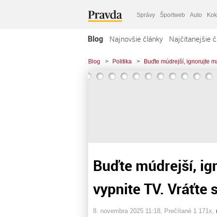
Správy
Športweb
Auto
Kok
Blog
Najnovšie články
Najčítanejšie č
Blog
>
Politika
>
Buďte múdrejší, ignorujte m
Buďte múdrejší, ig
vypnite TV. Vráťte
8. novembra 2025 11:18
, Prečítané 1 171x,