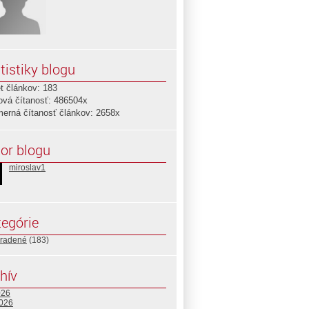
tistiky blogu
t článkov: 183
ová čítanosť: 486504x
merná čítanosť článkov: 2658x
or blogu
miroslav1
egórie
radené
(183)
hív
026
2026