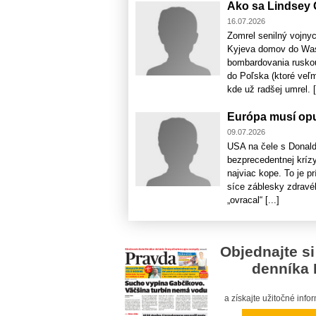
Ako sa Lindsey G
16.07.2026
Zomrel senilný vojnyc
Kyjeva domov do Wash
bombardovania ruskou 
do Poľska (ktoré veľ
kde už radšej umrel. [.
Európa musí opus
09.07.2026
USA na čele s Donaldo
bezprecedentnej krízy
najviac kope. To je p
síce záblesky zdravé
„ovracal“ [...]
Objednajte si
denníka 
a získajte užitočné inf