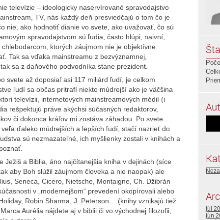
e televízie – ideologicky naservírované spravodajstvo
instream, TV, nás každý deň presviedčajú o tom čo je
o nie, ako hodnotiť dianie vo svete, ako uvažovať, čo sú
movým spravodajstvom sú ľudia, často hlúpi, naivní,
m chlebodarcom, ktorých záujmom nie je objektívne
Šta
ať. Tak sa vďaka mainstreamu z bezvýznamnej,
Poče
 tak sa z daňového podvodníka stane prezident.
Celk
 svete až doposiaľ asi 117 miliárd ľudí, je celkom
Prie
e ľudí sa občas pritrafí niekto múdrejší ako je väčšina
ktori televízii, internetových mainstreamových médií (i
Aut
ľudia rešpektujú práve akýchsi súčasných redaktorov,
litikov či dokonca kráľov mi zostáva záhadou. Po svete
 veľa ďaleko múdrejších a lepších ľudí, stačí nazrieť do
h ľudstva sú nezmazateľné, ich myšlienky zostali v knihách a
poznať.
Kat
ežiš a Biblia, áno najčítanejšia kniha v dejinách (síce
tak aby Boh slúžil záujmom človeka a nie naopak) ale
Neza
elius, Seneca, Cicero, Nietsche, Montaigne, Ch. Džibrán
súčasnosti v „modernejšom“ prevedení okopírovali alebo
Arc
 Holiday, Robin Sharma, J. Peterson… (knihy vznikajú tiež
júl 2
rca Aurélia nájdete aj v biblii či vo východnej filozofii,
jún 