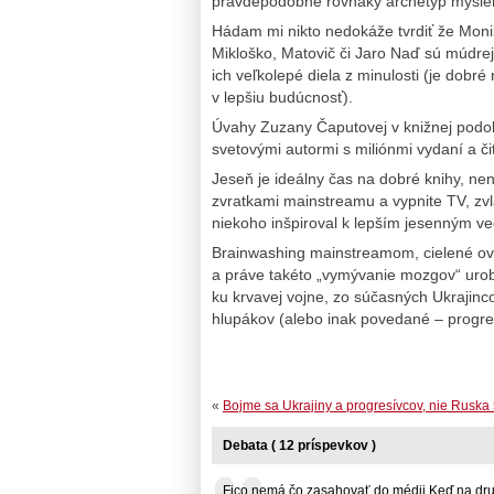
pravdepodobne rovnaký archetyp myslen
Hádam mi nikto nedokáže tvrdiť že Moni
Mikloško, Matovič či Jaro Naď sú múdrejší
ich veľkolepé diela z minulosti (je dobré
v lepšiu budúcnosť).
Úvahy Zuzany Čaputovej v knižnej podo
svetovými autormi s miliónmi vydaní a či
Jeseň je ideálny čas na dobré knihy, nen
zvratkami mainstreamu a vypnite TV, zvlá
niekoho inšpiroval k lepším jesenným v
Brainwashing mainstreamom, cielené ov
a práve takéto „vymývanie mozgov“ urobi
ku krvavej vojne, zo súčasných Ukrajinco
hlupákov (alebo inak povedané – progre
«
Bojme sa Ukrajiny a progresívcov, nie Ruska 
Debata ( 12 príspevkov )
Fico nemá čo zasahovať do médii.Keď na druhe