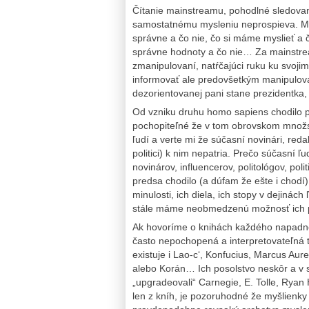
Čítanie mainstreamu, pohodlné sledovani
samostatnému mysleniu neprospieva. Ma
správne a čo nie, čo si máme myslieť a č
správne hodnoty a čo nie… Za mainstrea
zmanipulovaní, natŕčajúci ruku ku svoji
informovať ale predovšetkým manipulov
dezorientovanej pani stane prezidentka,
Od vzniku druhu homo sapiens chodilo po
pochopiteľné že v tom obrovskom množstv
ľudí a verte mi že súčasní novinári, reda
politici) k nim nepatria. Prečo súčasní 
novinárov, influencerov, politológov, po
predsa chodilo (a dúfam že ešte i chodí)
minulosti, ich diela, ich stopy v dejinác
stále máme neobmedzenú možnosť ich 
Ak hovoríme o knihách každého napadne J
často nepochopená a interpretovateľná 
existuje i Lao-c‘, Konfucius, Marcus Aur
alebo Korán… Ich posolstvo neskôr a v 
„upgradeovali“ Carnegie, E. Tolle, Ryan
len z kníh, je pozoruhodné že myšlienky Ma