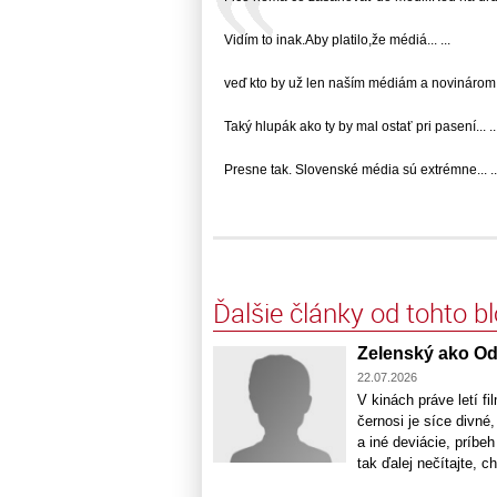
Vidím to inak.Aby platilo,že médiá... ...
veď kto by už len naším médiám a novinárom...
Taký hlupák ako ty by mal ostať pri pasení... ..
Presne tak. Slovenské média sú extrémne... ..
Ďalšie články od tohto b
Zelenský ako O
22.07.2026
V kinách práve letí f
černosi je síce divné
a iné deviácie, príbe
tak ďalej nečítajte, 