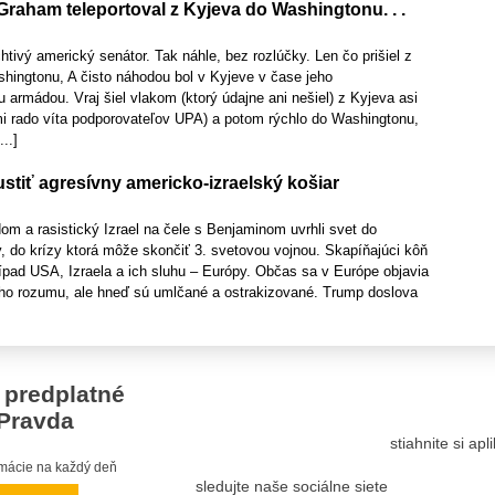
raham teleportoval z Kyjeva do Washingtonu. . .
htivý americký senátor. Tak náhle, bez rozlúčky. Len čo prišiel z
ingtonu, A čisto náhodou bol v Kyjeve v čase jeho
armádou. Vraj šiel vlakom (ktorý údajne ani nešiel) z Kyjeva asi
mi rado víta podporovateľov UPA) a potom rýchlo do Washingtonu,
..]
tiť agresívny americko-izraelský košiar
m a rasistický Izrael na čele s Benjaminom uvrhli svet do
, do krízy ktorá môže skončiť 3. svetovou vojnou. Skapíňajúci kôň
rípad USA, Izraela a ich sluhu – Európy. Občas sa v Európe objavia
ho rozumu, ale hneď sú umlčané a ostrakizované. Trump doslova
 predplatné
Pravda
stiahnite si ap
ormácie na každý deň
sledujte naše sociálne siete