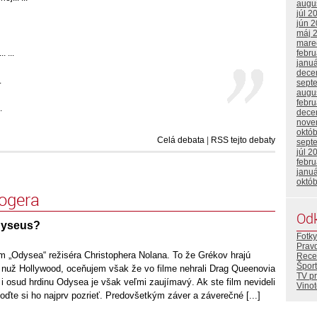
augu
júl 2
jún 
máj 
mare
febr
 ...
janu
dece
.
sept
augu
febr
.
dece
nove
októ
Celá debata
|
RSS tejto debaty
sept
júl 2
febr
janu
októ
logera
Od
dyseus?
Fotky
Prav
ilm „Odysea“ režiséra Christophera Nolana. To že Grékov hrajú
Rece
Šport
, nuž Hollywood, oceňujem však že vo filme nehrali Drag Queenovia
TV p
h i osud hrdinu Odysea je však veľmi zaujímavý. Ak ste film nevideli
Vino
choďte si ho najprv pozrieť. Predovšetkým záver a záverečné [...]