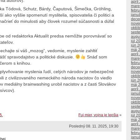
ia autorov).
apríl
mare
ka Tódová, Schutz, Bárdy, Čaputová, Šimečka, Gröhling,
febr
 ako vyššie spomenutí myslitelia, spisovatelia či politici a
janu
dece
 načrieť do minulosti aby človek rozumel súčasnosti a dúfal
nove
októ
sept
be od redaktorka Aktualít predsa nemôžte porovnávať so
augu
júl 2
tateľov.
jún 
máj 
echajte si váš „mozog“, vedomie, myslenie zahltiť
apríl
šť spravodajstvo a politické diskusie.
Snáď som
mare
febr
ečerom s knihou.
dece
plyvňovanie myslenia ľudí, celých národov je nebezpečné
nove
októ
li z civilizovaného nemeckého národa nacistov čo viedlo
jún 
v mediálny brainwashing urobil nacistov a z časti Slovákov
máj 
apríl
sívcov).
janu
nove
októ
sept
augu
5.
Fuj mier, vojna je lepšia
»
júl 2
máj 
apríl
Posledný 08. 11. 2025, 19:30
mare
febr
janu
j... ...