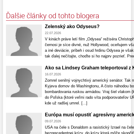
Ďalšie články od tohto blogera
Zelenský ako Odyseus?
22.07.2026
V kinách práve letí film „Odysea“ režiséra Christo
černosi je síce divné, nuž Hollywood, oceňujem vš
a iné deviácie, príbeh i osud hrdinu Odysea je však
tak ďalej nečítajte, choďte si ho najprv pozrieť. P
Ako sa Lindsey Graham teleportoval z K
16.07.2026
Zomrel senilný vojnychtivý americký senátor. Tak ná
Kyjeva domov do Washingtonu, A čisto náhodou bol
bombardovania ruskou armádou. Vraj šiel vlakom (kt
do Poľska (ktoré veľmi rado víta podporovateľov 
kde už radšej umrel. [...]
Európa musí opustiť agresívny americk
09.07.2026
USA na čele s Donaldom a rasistický Izrael na čel
bezprecedentnej krízy, do krízy ktorá môže skonči