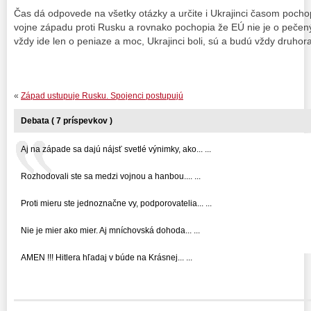
Čas dá odpovede na všetky otázky a určite i Ukrajinci časom pochop
vojne západu proti Rusku a rovnako pochopia že EÚ nie je o pečen
vždy ide len o peniaze a moc, Ukrajinci boli, sú a budú vždy druhora
«
Západ ustupuje Rusku. Spojenci postupujú
Debata ( 7 príspevkov )
Aj na západe sa dajú nájsť svetlé výnimky, ako... ...
Rozhodovali ste sa medzi vojnou a hanbou.... ...
Proti mieru ste jednoznačne vy, podporovatelia... ...
Nie je mier ako mier. Aj mníchovská dohoda... ...
AMEN !!! Hitlera hľadaj v búde na Krásnej... ...