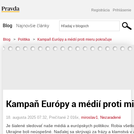
Registrácia
Prihlásenie
Blog
Najnovšie články
Najčítanejšie články
Blog
>
Politika
>
Kampaň Európy a médií proti mieru pokračuje
Najkomentovanejšie články
Zoznam blogov
Komerčné blogy
Kampaň Európy a médií proti m
18. augusta 2025 07:32
, Prečítané 2 016x,
miroslav1
,
Nezaradené
Je šialené sledovať naše médiá a európskych politikov. Robia všetk
Ukrajine boli neúspešné. Naďalej sa skrývajú za frázy a klamstvá