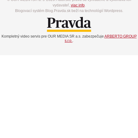
vydavateľ,
viac info
.
Blogovací systém Blog.Pravda.sk beží na technológií Wordpress.
Kompletný video servis pre OUR MEDIA SR a.s. zabezpečuje
ARBERTO GROUP
s.r.o.
.