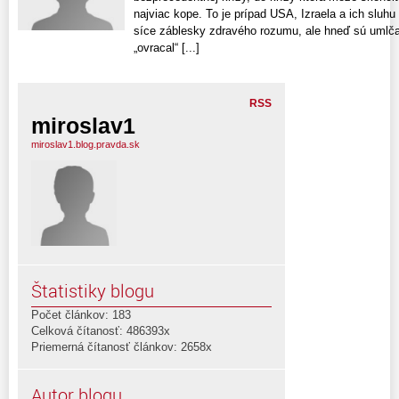
najviac kope. To je prípad USA, Izraela a ich sluh
síce záblesky zdravého rozumu, ale hneď sú umlč
„ovracal“ [...]
RSS
miroslav1
miroslav1.blog.pravda.sk
Štatistiky blogu
Počet článkov: 183
Celková čítanosť: 486393x
Priemerná čítanosť článkov: 2658x
Autor blogu