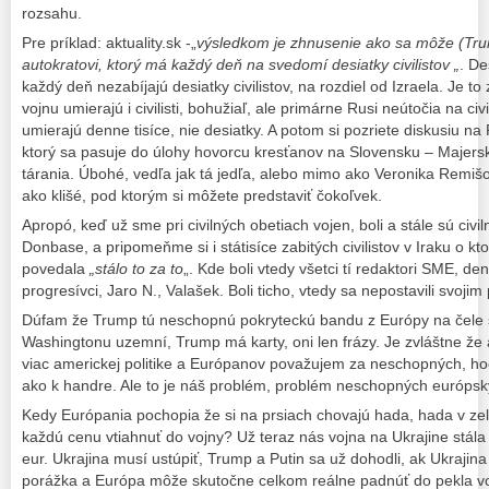
rozsahu.
Pre príklad: aktuality.sk -„
výsledkom je zhnusenie ako sa môže (Trum
autokratovi, ktorý má každý deň na svedomí desiatky civilistov „
. De
každý deň nezabíjajú desiatky civilistov, na rozdiel od Izraela. Je t
vojnu umierajú i civilisti, bohužiaľ, ale primárne Rusi neútočia na civil
umierajú denne tisíce, nie desiatky. A potom si pozriete diskusiu n
ktorý sa pasuje do úlohy hovorcu kresťanov na Slovensku – Majersk
tárania. Úbohé, vedľa jak tá jedľa, alebo mimo ako Veronika Remišo
ako klišé, pod ktorým si môžete predstaviť čokoľvek.
Apropó, keď už sme pri civilných obetiach vojen, boli a stále sú civi
Donbase, a pripomeňme si i státisíce zabitých civilistov v Iraku o kto
povedala
„stálo to za to
„. Kde boli vtedy všetci tí redaktori SME, de
progresívci, Jaro N., Valašek. Boli ticho, vtedy sa nepostavili svo
Dúfam že Trump tú neschopnú pokryteckú bandu z Európy na čele s
Washingtonu uzemní, Trump má karty, oni len frázy. Je zvláštne že
viac americkej politike a Európanov považujem za neschopných, h
ako k handre. Ale to je náš problém, problém neschopných európsky
Kedy Európania pochopia že si na prsiach chovajú hada, hada v zel
každú cenu vtiahnuť do vojny? Už teraz nás vojna na Ukrajine stála
eur. Ukrajina musí ustúpiť, Trump a Putin sa už dohodli, ak Ukrajina
porážka a Európa môže skutočne celkom reálne padnúť do pekla vo