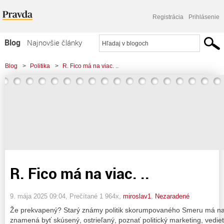
Registrácia
Prihlásenie
Blog
Najnovšie články
Najčítanejšie články
Blog
>
Politika
>
R. Fico má na viac. ..
Najkomentovanejšie články
Zoznam blogov
Komerčné blogy
R. Fico má na viac. ..
9. mája 2025 09:04
, Prečítané 1 964x,
miroslav1
,
Nezaradené
Že prekvapený? Starý známy politik skorumpovaného Smeru má na vi
znamená byť skúsený, ostrieľaný, poznať politický marketing, vedieť