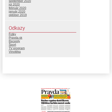
september 2020
júl 2020
február 2020
január 2020
október 2019
Odkazy
Fotky
Pravda.sk
Recepty
Šport
TV program
Vinotéka