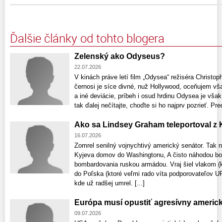
Ďalšie články od tohto blogera
Zelenský ako Odyseus?
22.07.2026
V kinách práve letí film „Odysea“ režiséra Christo
černosi je síce divné, nuž Hollywood, oceňujem vš
a iné deviácie, príbeh i osud hrdinu Odysea je však
tak ďalej nečítajte, choďte si ho najprv pozrieť. P
Ako sa Lindsey Graham teleportoval z K
16.07.2026
Zomrel senilný vojnychtivý americký senátor. Tak ná
Kyjeva domov do Washingtonu, A čisto náhodou bol
bombardovania ruskou armádou. Vraj šiel vlakom (kt
do Poľska (ktoré veľmi rado víta podporovateľov 
kde už radšej umrel. [...]
Európa musí opustiť agresívny americk
09.07.2026