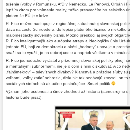
tušenie (voľby v Rumunsku, AfD v Nemecku, Le Penovci, Orbán i F
lepším citom pre vnímanie reality, ťažko presvedčíte bruselského úr
platom že EÚ je v kríze.
R. Fico možno nastupuje z regionálnej zatuchnutej slovenskej politik
dáva na cestu Schroedera, do lepšie plateného biznisu o niekoľko 
malomeštiacky slovenský biznis. Možno preskočí aj svojich oligarch
R. Fico inteligentnejší ako európske atrapy a ideologičky únie Uršu
jednote EÚ, boji za demokraciu a akési „hodnoty“ unavuje a prestáva 
snaží sa to využiť, je na dobrej ceste a napriek všetkému v minulos
R. Fico jednoducho vyrástol z prízemnej slovenskej politiky plnej h
a mentálnymi subnormami, nie je o čom s nimi diskutovať. A čo nedel
„fajnšmekrov“ – televíznych divákov? Klamstvá a prázdne sľuby sú 
voľbami, voľby zatiaľ nehrozia, diskusie tak nedávajú zmysel, on to 
sociálnych sieťach sú aktuálne postačujúce. Smart politik
Význam jeho osobnosti a činov zhodnotí až história (samozrejme s pr
históriu bude písať).