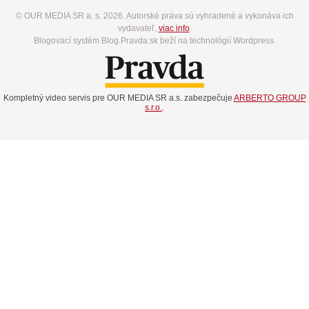
© OUR MEDIA SR a. s. 2026. Autorské práva sú vyhradené a vykonáva ich
vydavateľ,
viac info
.
Blogovací systém Blog.Pravda.sk beží na technológií Wordpress.
Kompletný video servis pre OUR MEDIA SR a.s. zabezpečuje
ARBERTO GROUP
s.r.o.
.