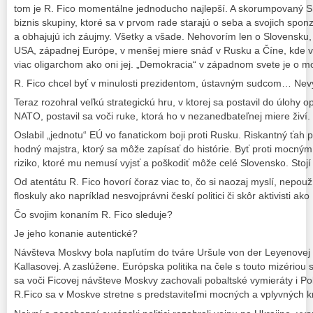
tom je R. Fico momentálne jednoducho najlepší. A skorumpovaný Sm
biznis skupiny, ktoré sa v prvom rade starajú o seba a svojich sponz
a obhajujú ich záujmy. Všetky a všade. Nehovorím len o Slovensku, 
USA, západnej Európe, v menšej miere snáď v Rusku a Číne, kde ved
viac oligarchom ako oni jej. „Demokracia“ v západnom svete je o m
R. Fico chcel byť v minulosti prezidentom, ústavným sudcom… Nev
Teraz rozohral veľkú strategickú hru, v ktorej sa postavil do úlohy 
NATO, postavil sa voči ruke, ktorá ho v nezanedbateľnej miere živí.
Oslabil „jednotu“ EÚ vo fanatickom boji proti Rusku. Riskantný ťah
hodný majstra, ktorý sa môže zapísať do histórie. Byť proti mocným
riziko, ktoré mu nemusí vyjsť a poškodiť môže celé Slovensko. Stojí
Od atentátu R. Fico hovorí čoraz viac to, čo si naozaj myslí, nepouží
floskuly ako napríklad nesvojprávni českí politici či skôr aktivisti ako
Čo svojim konaním R. Fico sleduje?
Je jeho konanie autentické?
Návšteva Moskvy bola napľutím do tváre Uršule von der Leyenovej a 
Kallasovej. A zaslúžene. Európska politika na čele s touto mizériou s
sa voči Ficovej návšteve Moskvy zachovali pobaltské vymieráty i 
R.Fico sa v Moskve stretne s predstaviteľmi mocných a vplyvných kraj