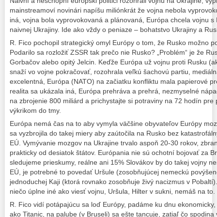
Naivní a neschopní európski politici rozohrali vojnu na Ukrajine, vy
mainstreamoví novinári napíšu miliónkrát že vojna nebola vyprovo
iná, vojna bola vyprovokovaná a plánovaná, Európa chcela vojnu 
naivnej Ukrajiny. Ide ako vždy o peniaze – bohatstvo Ukrajiny a Rus
R. Fico pochopil strategický omyl Európy o tom, že Rusko možno poraz
Podarilo sa rozložiť ZSSR tak prečo nie Rusko? „Problém“ je že Rus
Gorbačov alebo opitý Jelcin. Keďže Európa už vojnu proti Rusku (ak
snaží vo vojne pokračovať, rozohrala veľkú šachovú partiu, mediál
excelentná, Európa (NATO) na začiatku konfliktu mala papierové p
realita sa ukázala iná, Európa prehráva a prehrá, nezmyselné náp
na zbrojenie 800 miliárd a prichystajte si potraviny na 72 hodín pre
výkrikom do tmy.
Európa nemá čas na to aby vymyla väčšine obyvateľov Európy mozg
sa vyzbrojila do takej miery aby zaútočila na Rusko bez katastrofál
EÚ. Vymývanie mozgov na Ukrajine trvalo aspoň 20-30 rokov, zbra
prakticky od desiatok štátov. Európania nie sú ochotní bojovať za B
sledujeme prieskumy, reálne ani 15% Slovákov by do takej vojny n
EÚ, je potrebné to povedať Uršule (zosobňujúcej nemeckú povýšenec
jednoduchej Kaji (ktorá rovnako zosobňuje živý nacizmus v Pobaltí).
niečo úplne iné ako viesť vojnu, Uršula, Hilter v sukni, nemáš na to.
R. Fico vidí potápajúcu sa loď Európy, padáme ku dnu ekonomick
ako Titanic, na palube (v Bruseli) sa ešte tancuje, zatiaľ čo spodin