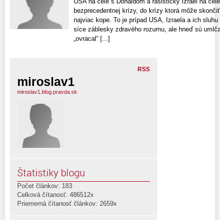
USA na čele s Donaldom a rasistický Izrael na čel
bezprecedentnej krízy, do krízy ktorá môže skonči
najviac kope. To je prípad USA, Izraela a ich sluh
síce záblesky zdravého rozumu, ale hneď sú umlč
„ovracal“ [...]
RSS
miroslav1
miroslav1.blog.pravda.sk
Štatistiky blogu
Počet článkov: 183
Celková čítanosť: 486512x
Priemerná čítanosť článkov: 2659x