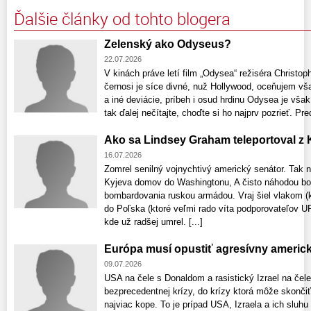
Ďalšie články od tohto blogera
Zelenský ako Odyseus?
22.07.2026
V kinách práve letí film „Odysea“ režiséra Christo
černosi je síce divné, nuž Hollywood, oceňujem vš
a iné deviácie, príbeh i osud hrdinu Odysea je však
tak ďalej nečítajte, choďte si ho najprv pozrieť. P
Ako sa Lindsey Graham teleportoval z K
16.07.2026
Zomrel senilný vojnychtivý americký senátor. Tak ná
Kyjeva domov do Washingtonu, A čisto náhodou bol
bombardovania ruskou armádou. Vraj šiel vlakom (kt
do Poľska (ktoré veľmi rado víta podporovateľov 
kde už radšej umrel. [...]
Európa musí opustiť agresívny americk
09.07.2026
USA na čele s Donaldom a rasistický Izrael na čel
bezprecedentnej krízy, do krízy ktorá môže skonči
najviac kope. To je prípad USA, Izraela a ich sluh