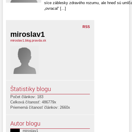
síce záblesky zdravého rozumu, ale hneď sú umlč
„ovracal“ [...]
RSS
miroslav1
miroslav1.blog.pravda.sk
Štatistiky blogu
Počet článkov: 183
Celková čítanosť: 486779x
Priemerná čítanosť článkov: 2660x
Autor blogu
miroslav1