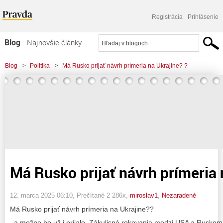
Registrácia
Prihlásenie
Blog
Najnovšie články
Najčítanejšie články
Blog
>
Politika
>
Má Rusko prijať návrh prímeria na Ukrajine? ?
Najkomentovanejšie články
Zoznam blogov
Komerčné blogy
Má Rusko prijať návrh prímeria 
12. marca 2025 06:10
, Prečítané 2 286x,
miroslav1
,
Nezaradené
Má Rusko prijať návrh prímeria na Ukrajine??
..a možno ho už i prijalo. Zákulisné rokovania medzi USA a Ruskom