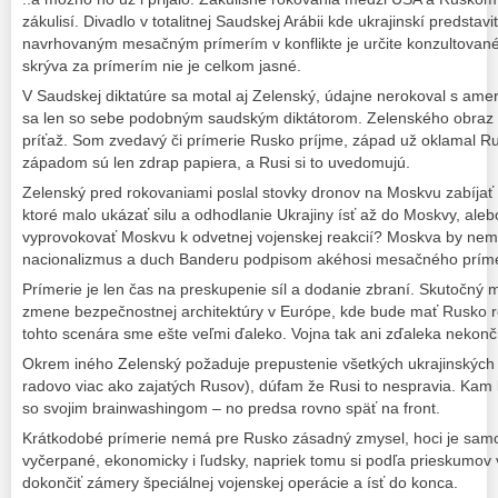
zákulisí. Divadlo v totalitnej Saudskej Arábii kde ukrajinskí predstavi
navrhovaným mesačným prímerím v konflikte je určite konzultované
skrýva za prímerím nie je celkom jasné.
V Saudskej diktatúre sa motal aj Zelenský, údajne nerokoval s ameri
sa len so sebe podobným saudským diktátorom. Zelenského obraz h
príťaž. Som zvedavý či prímerie Rusko príjme, západ už oklamal Rus
západom sú len zdrap papiera, a Rusi si to uvedomujú.
Zelenský pred rokovaniami poslal stovky dronov na Moskvu zabíjať civ
ktoré malo ukázať silu a odhodlanie Ukrajiny ísť až do Moskvy, aleb
vyprovokovať Moskvu k odvetnej vojenskej reakcií? Moskva by nema
nacionalizmus a duch Banderu podpisom akéhosi mesačného príme
Prímerie je len čas na preskupenie síl a dodanie zbraní. Skutočný m
zmene bezpečnostnej architektúry v Európe, kde bude mať Rusko 
tohto scenára sme ešte veľmi ďaleko. Vojna tak ani zďaleka nekonč
Okrem iného Zelenský požaduje prepustenie všetkých ukrajinských vo
radovo viac ako zajatých Rusov), dúfam že Rusi to nespravia. Kam by
so svojim brainwashingom – no predsa rovno späť na front.
Krátkodobé prímerie nemá pre Rusko zásadný zmysel, hoci je samo
vyčerpané, ekonomicky i ľudsky, napriek tomu si podľa prieskumov
dokončiť zámery špeciálnej vojenskej operácie a ísť do konca.