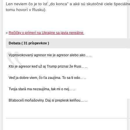
Len neviem čo je to ísť „do konca“ a aké sú skutočné ciele špeciáln
tomu hovorí v Rusku).
«
Rečičky o prímerí na Ukrajine sa javia nereálne
Debata ( 31 príspevkov )
Vyprovokovaný agresor nie je agresor alebo ako... ...
Kto je agresor keď už aj Trump priznal že Rusi... ...
Veď ja dobre viem, čo ťa zaujíma. To sa ti odo... ...
Tvoja stará ma nezaujíma, tak mi o nej... ...
Bľaboceš moňašoviny. Daj si preplesk kelňou.... ...